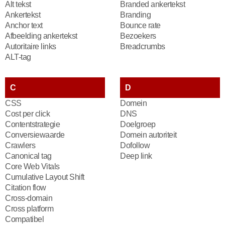
Alt tekst
Branded ankertekst
Ankertekst
Branding
Anchor text
Bounce rate
Afbeelding ankertekst
Bezoekers
Autoritaire links
Breadcrumbs
ALT-tag
C
D
CSS
Domein
Cost per click
DNS
Contentstrategie
Doelgroep
Conversiewaarde
Domein autoriteit
Crawlers
Dofollow
Canonical tag
Deep link
Core Web Vitals
Cumulative Layout Shift
Citation flow
Cross-domain
Cross platform
Compatibel