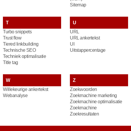
Sitemap
T
U
Turbo snippets
URL
Trust flow
URL ankertekst
Tiered linkbuilding
UI
Technische SEO
Uitstappercentage
Techniek optimalisatie
Title tag
W
Z
Willekeurige ankertekst
Zoekwoorden
Webanalyse
Zoekmachine marketing
Zoekmachine optimalisatie
Zoekmachine
Zoekresultaten