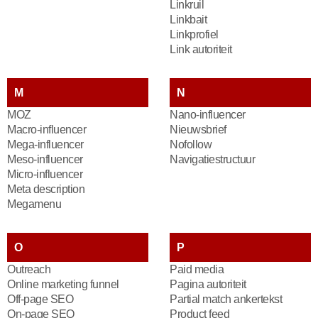
Linkruil
Linkbait
Linkprofiel
Link autoriteit
M
N
MOZ
Nano-influencer
Macro-influencer
Nieuwsbrief
Mega-influencer
Nofollow
Meso-influencer
Navigatiestructuur
Micro-influencer
Meta description
Megamenu
O
P
Outreach
Paid media
Online marketing funnel
Pagina autoriteit
Off-page SEO
Partial match ankertekst
On-page SEO
Product feed