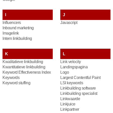
I
J
Influencers
Javascript
Inbound marketing
Imagelink
Intern linkbuilding
K
L
Kwalitatieve linkbuilding
Link velocity
Kwantitatieve linkbuilding
Landingspagina
Keyword Effectiveness Index
Logo
Keywords
Largest Contentful Paint
Keyword stuffing
LSI keywords
Linkbuilding software
Linkbuilding specialist
Linkwaarde
Linkjuice
Linkpartner