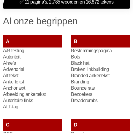
✅ 11 pagina's, 2.785 woorden en 16.872 tekens
Al onze begrippen
A
B
A/B testing
Bestemmingspagina
Autoriteit
Bots
Ahrefs
Black hat
Advertorial
Broken linkbuilding
Alt tekst
Branded ankertekst
Ankertekst
Branding
Anchor text
Bounce rate
Afbeelding ankertekst
Bezoekers
Autoritaire links
Breadcrumbs
ALT-tag
C
D