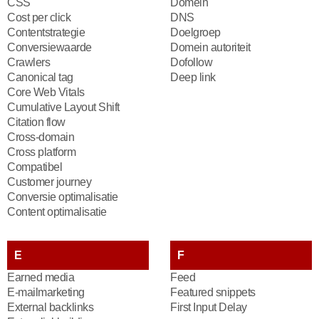
CSS
Domein
Cost per click
DNS
Contentstrategie
Doelgroep
Conversiewaarde
Domein autoriteit
Crawlers
Dofollow
Canonical tag
Deep link
Core Web Vitals
Cumulative Layout Shift
Citation flow
Cross-domain
Cross platform
Compatibel
Customer journey
Conversie optimalisatie
Content optimalisatie
E
F
Earned media
Feed
E-mailmarketing
Featured snippets
External backlinks
First Input Delay