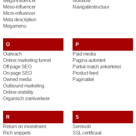
Mega-influencer
Nofollow
Meso-influencer
Navigatiestructuur
Micro-influencer
Meta description
Megamenu
O
P
Outreach
Paid media
Online marketing funnel
Pagina autoriteit
Off-page SEO
Partial match ankertekst
On-page SEO
Product feed
Owned media
Paginatitel
Outbound marketing
Online visibility
Organisch zoekverkeer
R
S
Return on investment
Semrush
Rich snippets
SSL certificaat