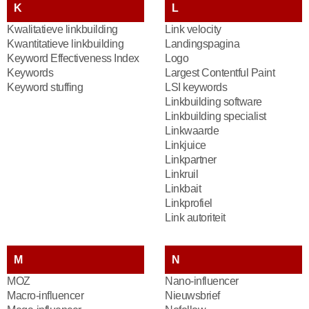
K
L
Kwalitatieve linkbuilding
Link velocity
Kwantitatieve linkbuilding
Landingspagina
Keyword Effectiveness Index
Logo
Keywords
Largest Contentful Paint
Keyword stuffing
LSI keywords
Linkbuilding software
Linkbuilding specialist
Linkwaarde
Linkjuice
Linkpartner
Linkruil
Linkbait
Linkprofiel
Link autoriteit
M
N
MOZ
Nano-influencer
Macro-influencer
Nieuwsbrief