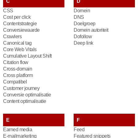
C
D
CSS
Domein
Cost per click
DNS
Contentstrategie
Doelgroep
Conversiewaarde
Domein autoriteit
Crawlers
Dofollow
Canonical tag
Deep link
Core Web Vitals
Cumulative Layout Shift
Citation flow
Cross-domain
Cross platform
Compatibel
Customer journey
Conversie optimalisatie
Content optimalisatie
E
F
Earned media
Feed
E-mailmarketing
Featured snippets