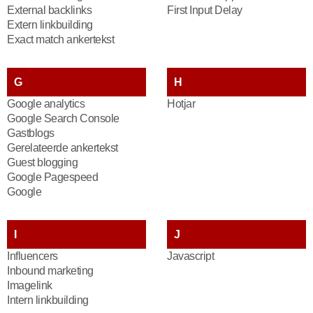
External backlinks
First Input Delay
Extern linkbuilding
Exact match ankertekst
G
H
Google analytics
Hotjar
Google Search Console
Gastblogs
Gerelateerde ankertekst
Guest blogging
Google Pagespeed
Google
I
J
Influencers
Javascript
Inbound marketing
Imagelink
Intern linkbuilding