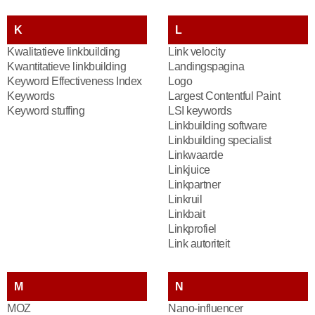
K
L
Kwalitatieve linkbuilding
Link velocity
Kwantitatieve linkbuilding
Landingspagina
Keyword Effectiveness Index
Logo
Keywords
Largest Contentful Paint
Keyword stuffing
LSI keywords
Linkbuilding software
Linkbuilding specialist
Linkwaarde
Linkjuice
Linkpartner
Linkruil
Linkbait
Linkprofiel
Link autoriteit
M
N
MOZ
Nano-influencer