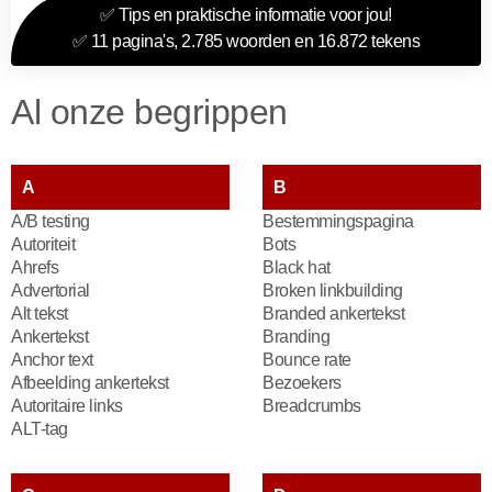
✅ Tips en praktische informatie voor jou!
✅ 11 pagina's, 2.785 woorden en 16.872 tekens
Al onze begrippen
A
B
A/B testing
Bestemmingspagina
Autoriteit
Bots
Ahrefs
Black hat
Advertorial
Broken linkbuilding
Alt tekst
Branded ankertekst
Ankertekst
Branding
Anchor text
Bounce rate
Afbeelding ankertekst
Bezoekers
Autoritaire links
Breadcrumbs
ALT-tag