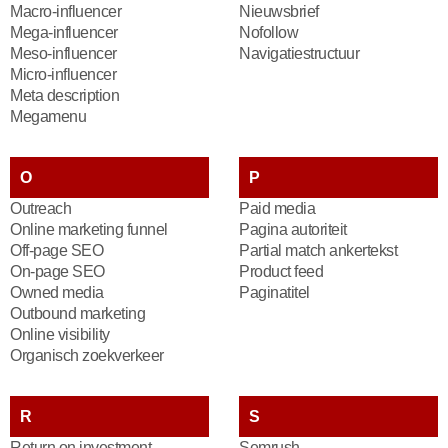
Macro-influencer
Nieuwsbrief
Mega-influencer
Nofollow
Meso-influencer
Navigatiestructuur
Micro-influencer
Meta description
Megamenu
O
P
Outreach
Paid media
Online marketing funnel
Pagina autoriteit
Off-page SEO
Partial match ankertekst
On-page SEO
Product feed
Owned media
Paginatitel
Outbound marketing
Online visibility
Organisch zoekverkeer
R
S
Return on investment
Semrush