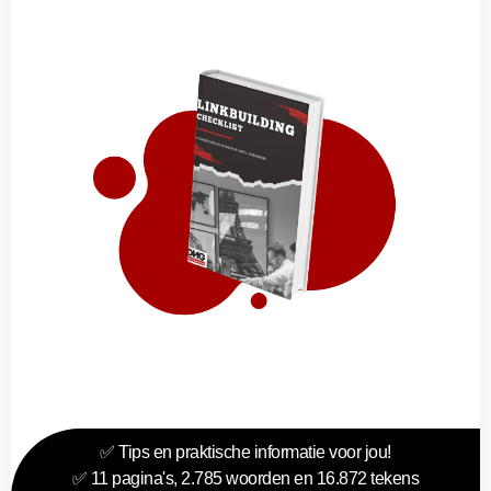
✅ Tips en praktische informatie voor jou!
✅ 11 pagina's, 2.785 woorden en 16.872 tekens