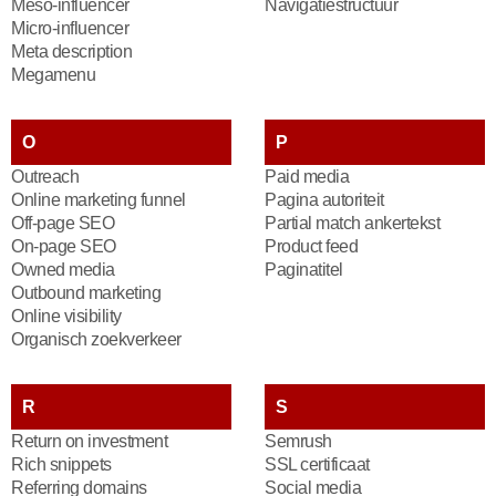
Meso-influencer
Navigatiestructuur
Micro-influencer
Meta description
Megamenu
O
P
Outreach
Paid media
Online marketing funnel
Pagina autoriteit
Off-page SEO
Partial match ankertekst
On-page SEO
Product feed
Owned media
Paginatitel
Outbound marketing
Online visibility
Organisch zoekverkeer
R
S
Return on investment
Semrush
Rich snippets
SSL certificaat
Referring domains
Social media