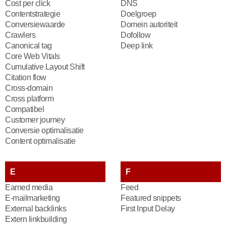
Cost per click
DNS
Contentstrategie
Doelgroep
Conversiewaarde
Domein autoriteit
Crawlers
Dofollow
Canonical tag
Deep link
Core Web Vitals
Cumulative Layout Shift
Citation flow
Cross-domain
Cross platform
Compatibel
Customer journey
Conversie optimalisatie
Content optimalisatie
E
F
Earned media
Feed
E-mailmarketing
Featured snippets
External backlinks
First Input Delay
Extern linkbuilding