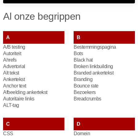
Al onze begrippen
A
B
A/B testing
Bestemmingspagina
Autoriteit
Bots
Ahrefs
Black hat
Advertorial
Broken linkbuilding
Alt tekst
Branded ankertekst
Ankertekst
Branding
Anchor text
Bounce rate
Afbeelding ankertekst
Bezoekers
Autoritaire links
Breadcrumbs
ALT-tag
C
D
CSS
Domein