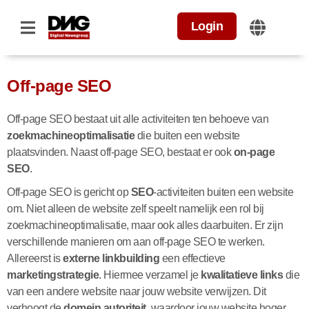
Login
Off-page SEO
Off-page SEO bestaat uit alle activiteiten ten behoeve van
zoekmachineoptimalisatie
die buiten een website
plaatsvinden. Naast off-page SEO, bestaat er ook
on-page
SEO
.
Off-page SEO is gericht op
SEO
-activiteiten buiten een website
om. Niet alleen de website zelf speelt namelijk een rol bij
zoekmachineoptimalisatie, maar ook alles daarbuiten. Er zijn
verschillende manieren om aan off-page SEO te werken.
Allereerst is
externe linkbuilding
een effectieve
marketingstrategie
. Hiermee verzamel je
kwalitatieve links
die
van een andere website naar jouw website verwijzen. Dit
verhoogt de
domein autoriteit
, waardoor jouw website hoger