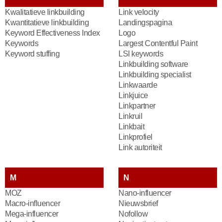
Kwalitatieve linkbuilding
Link velocity
Kwantitatieve linkbuilding
Landingspagina
Keyword Effectiveness Index
Logo
Keywords
Largest Contentful Paint
Keyword stuffing
LSI keywords
Linkbuilding software
Linkbuilding specialist
Linkwaarde
Linkjuice
Linkpartner
Linkruil
Linkbait
Linkprofiel
Link autoriteit
M
N
MOZ
Nano-influencer
Macro-influencer
Nieuwsbrief
Mega-influencer
Nofollow