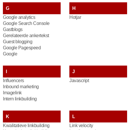
G
H
Google analytics
Hotjar
Google Search Console
Gastblogs
Gerelateerde ankertekst
Guest blogging
Google Pagespeed
Google
I
J
Influencers
Javascript
Inbound marketing
Imagelink
Intern linkbuilding
K
L
Kwalitatieve linkbuilding
Link velocity