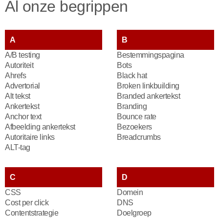
Al onze begrippen
A
B
A/B testing
Bestemmingspagina
Autoriteit
Bots
Ahrefs
Black hat
Advertorial
Broken linkbuilding
Alt tekst
Branded ankertekst
Ankertekst
Branding
Anchor text
Bounce rate
Afbeelding ankertekst
Bezoekers
Autoritaire links
Breadcrumbs
ALT-tag
C
D
CSS
Domein
Cost per click
DNS
Contentstrategie
Doelgroep