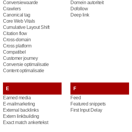
Conversiewaarde
Domein autoriteit
Crawlers
Dofollow
Canonical tag
Deep link
Core Web Vitals
Cumulative Layout Shift
Citation flow
Cross-domain
Cross platform
Compatibel
Customer journey
Conversie optimalisatie
Content optimalisatie
E
F
Earned media
Feed
E-mailmarketing
Featured snippets
External backlinks
First Input Delay
Extern linkbuilding
Exact match ankertekst