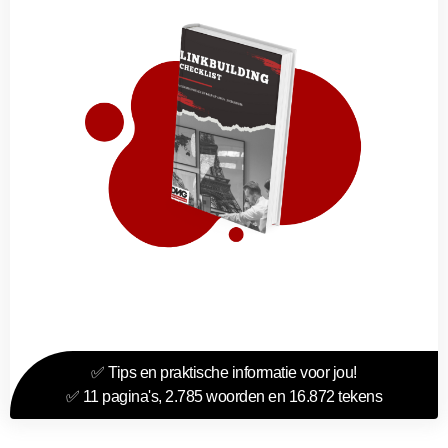
✅ Tips en praktische informatie voor jou!
✅ 11 pagina's, 2.785 woorden en 16.872 tekens