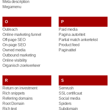
Meta description
Megamenu
O
P
Outreach
Paid media
Online marketing funnel
Pagina autoriteit
Off-page SEO
Partial match ankertekst
On-page SEO
Product feed
Owned media
Paginatitel
Outbound marketing
Online visibility
Organisch zoekverkeer
R
S
Return on investment
Semrush
Rich snippets
SSL certificaat
Referring domains
Social media
Root Domain
Spiders
Rich text
Subdomain