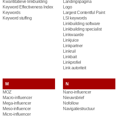
Kwantitatieve linkbuilding
Landingspagina
Keyword Effectiveness Index
Logo
Keywords
Largest Contentful Paint
Keyword stuffing
LSI keywords
Linkbuilding software
Linkbuilding specialist
Linkwaarde
Linkjuice
Linkpartner
Linkruil
Linkbait
Linkprofiel
Link autoriteit
M
N
MOZ
Nano-influencer
Macro-influencer
Nieuwsbrief
Mega-influencer
Nofollow
Meso-influencer
Navigatiestructuur
Micro-influencer