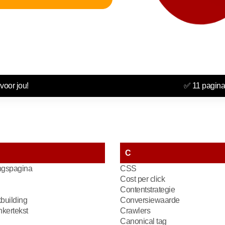
voor jou!
✅ 11 pagina
C
gspagina
CSS
Cost per click
Contentstrategie
kbuilding
Conversiewaarde
kertekst
Crawlers
Canonical tag