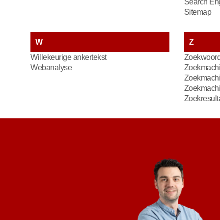
Search En
Sitemap
W
Z
Willekeurige ankertekst
Zoekwoor
Webanalyse
Zoekmachi
Zoekmachin
Zoekmach
Zoekresult