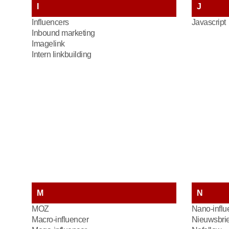
I
J
Influencers
Javascript
Inbound marketing
Imagelink
Intern linkbuilding
M
N
MOZ
Nano-influ
Macro-influencer
Nieuwsbrie