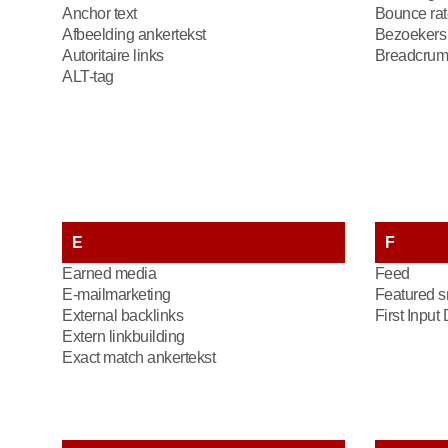
Anchor text
Bounce rat
Afbeelding ankertekst
Bezoekers
Autoritaire links
Breadcrum
ALT-tag
E
F
Earned media
Feed
E-mailmarketing
Featured s
External backlinks
First Input
Extern linkbuilding
Exact match ankertekst