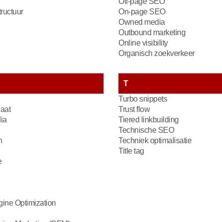
Off-page SEO
ructuur
On-page SEO
Owned media
Outbound marketing
Online visibility
Organisch zoekverkeer
T
Turbo snippets
caat
Trust flow
ia
Tiered linkbuilding
Technische SEO
n
Techniek optimalisatie
Title tag
e
ine Optimization