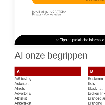
✅ Tips en praktische informatie 
Al onze begrippen
A
B
A/B testing
Bestemmin
Autoriteit
Bots
Ahrefs
Black hat
Advertorial
Broken lin
Alt tekst
Branded an
Ankertekst
Branding