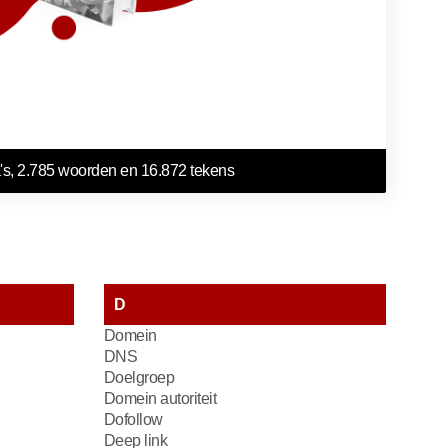
's, 2.785 woorden en 16.872 tekens
D
Domein
DNS
Doelgroep
Domein autoriteit
Dofollow
Deep link