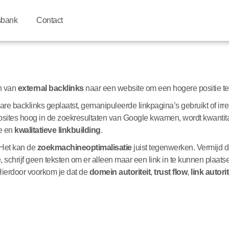
sbank
Contact
en van
external backlinks
naar een website om een hogere positie te 
bare backlinks geplaatst, gemanipuleerde linkpagina’s gebruikt of ir
ebsites hoog in de zoekresultaten van Google kwamen, wordt kwantita
ve en
kwalitatieve linkbuilding
.
. Het kan de
zoekmachineoptimalisatie
juist tegenwerken. Vermijd 
e, schrijf geen teksten om er alleen maar een link in te kunnen plaats
ierdoor voorkom je dat de
domein autoriteit
,
trust flow
,
link autorit