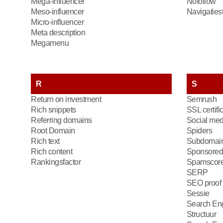
Mega-influencer
Nofollow
Meso-influencer
Navigatiest
Micro-influencer
Meta description
Megamenu
R
S
Return on investment
Semrush
Rich snippets
SSL certifi
Referring domains
Social med
Root Domain
Spiders
Rich text
Subdomai
Rich content
Sponsored
Rankingsfactor
Spamscor
SERP
SEO proof
Sessie
Search Eng
Structuur