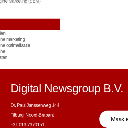
gine Marketing (SEM)
den
ne marketing
e optimalisatie
ine
aten
Digital Newsgroup B.V.
Dr. Paul Janssenweg 144
Tilburg, Noord-Brabant
Maak e
+31 013-7370151