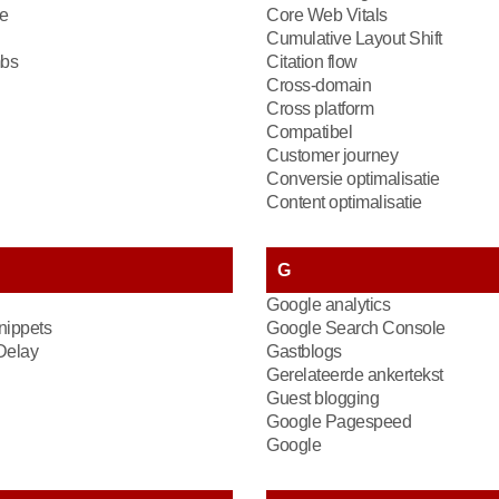
e
Core Web Vitals
Cumulative Layout Shift
bs
Citation flow
Cross-domain
Cross platform
Compatibel
Customer journey
Conversie optimalisatie
Content optimalisatie
G
Google analytics
nippets
Google Search Console
 Delay
Gastblogs
Gerelateerde ankertekst
Guest blogging
Google Pagespeed
Google