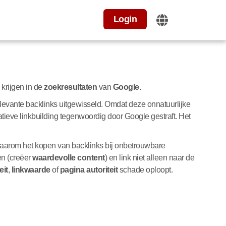
Login
krijgen in de
zoekresultaten
van
Google
.
relevante backlinks uitgewisseld. Omdat deze onnatuurlijke
tieve linkbuilding tegenwoordig door Google gestraft. Het
daarom het kopen van backlinks bij onbetrouwbare
en (creëer
waardevolle content
) en link niet alleen naar de
eit
,
linkwaarde
of
pagina autoriteit
schade oploopt.