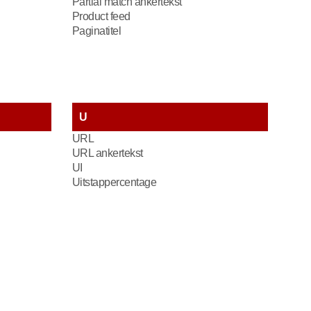
Partial match ankertekst
Product feed
Paginatitel
U
URL
URL ankertekst
UI
Uitstappercentage