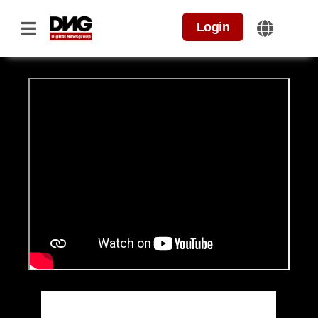
Login
Home
>
Linkbuilding Zwitserland
Linkbuilding Zwitserland
Je begrijpt het belang van internationaal gevonden
worden in 2024. Internationale linkbuilding kan je
helpen je bereik te vergroten en meer organische
bezoekers via zoekmachines aan te trekken. Maar wat
komt er allemaal bij kijken? Digital Newsgroup helpt je
met het uitbreiden van je backlinks in Zwitserland.