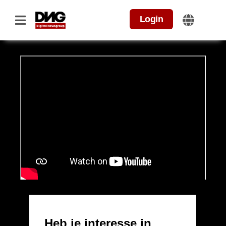
Login
Home
>
Linkbuilding Canada
Linkbuilding Canada
Je begrijpt het belang van internationaal gevonden
worden. Internationale linkbuilding kan je helpen je
bereik te vergroten en meer organische bezoekers via
zoekmachines aan te trekken. Maar wat komt er
allemaal bij kijken?