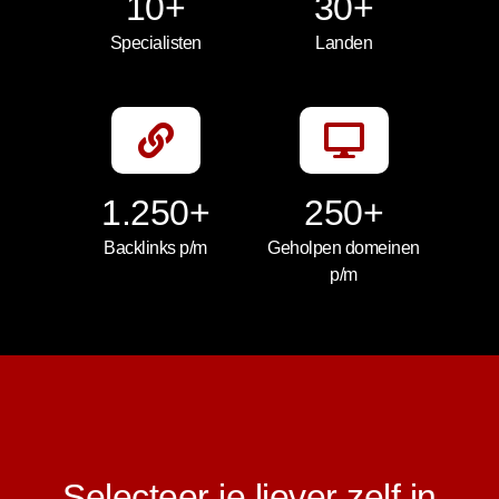
10+
30+
Specialisten
Landen
1.250+
250+
Backlinks p/m
Geholpen domeinen
p/m
Selecteer je liever zelf in