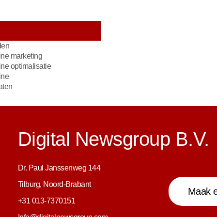
den
ne marketing
e optimalisatie
ine
aten
Digital Newsgroup B.V.
Dr. Paul Janssenweg 144
Tilburg, Noord-Brabant
Maak e
+31 013-7370151