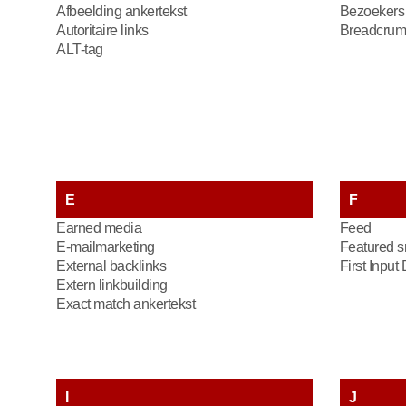
Afbeelding ankertekst
Bezoekers
Autoritaire links
Breadcrum
ALT-tag
E
F
Earned media
Feed
E-mailmarketing
Featured s
External backlinks
First Input
Extern linkbuilding
Exact match ankertekst
I
J