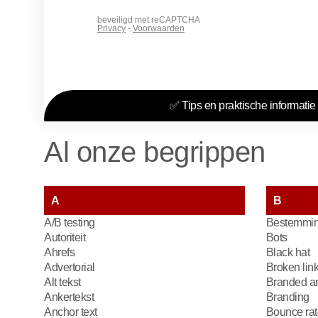
✅ Tips en praktische informatie 
Al onze begrippen
A
B
A/B testing
Bestemmin
Autoriteit
Bots
Ahrefs
Black hat
Advertorial
Broken lin
Alt tekst
Branded an
Ankertekst
Branding
Anchor text
Bounce rat