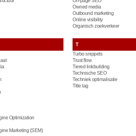
ructuur
On-page SEO
Owned media
Outbound marketing
Online visibility
Organisch zoekverkeer
T
Turbo snippets
caat
Trust flow
ia
Tiered linkbuilding
Technische SEO
n
Techniek optimalisatie
Title tag
e
ine Optimization
gine Marketing (SEM)