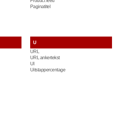
Product feed
Paginatitel
U
URL
URL ankertekst
UI
Uitstappercentage