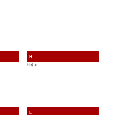
H
Hotjar
L