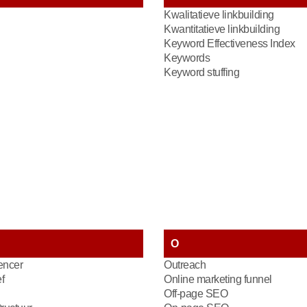
Kwalitatieve linkbuilding
Kwantitatieve linkbuilding
Keyword Effectiveness Index
Keywords
Keyword stuffing
O
encer
Outreach
f
Online marketing funnel
Off-page SEO