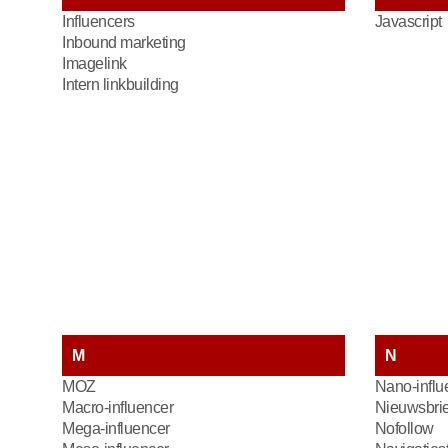
Influencers
Javascript
Inbound marketing
Imagelink
Intern linkbuilding
M
N
MOZ
Nano-influ
Macro-influencer
Nieuwsbrie
Mega-influencer
Nofollow