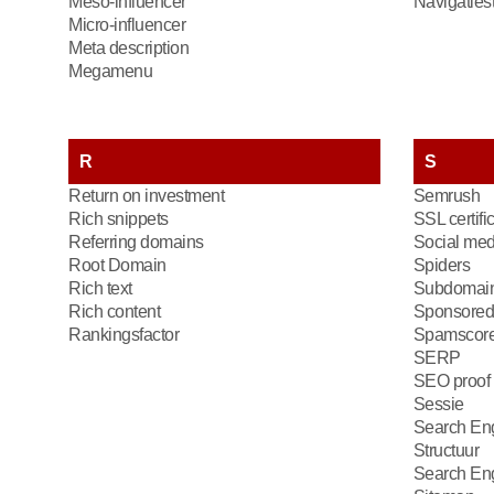
Meso-influencer
Navigatiest
Micro-influencer
Meta description
Megamenu
R
S
Return on investment
Semrush
Rich snippets
SSL certifi
Referring domains
Social med
Root Domain
Spiders
Rich text
Subdomai
Rich content
Sponsored
Rankingsfactor
Spamscor
SERP
SEO proof
Sessie
Search Eng
Structuur
Search En