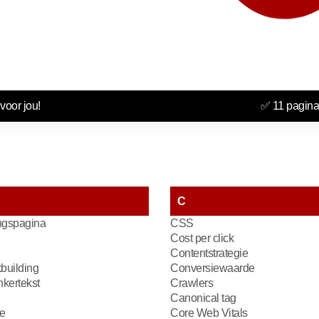
voor jou!
✅ 11 pagina
C
gspagina
CSS
Cost per click
Contentstrategie
kbuilding
Conversiewaarde
kertekst
Crawlers
Canonical tag
e
Core Web Vitals