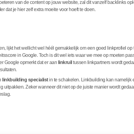
rbeteren van de content op jouw website, zal dit vanzelf backlinks opl
r dat je hier zelf extra moeite voor hoeft te doen.
n, lijkt het wellicht wel héél gemakkelijk om een goed linkprofiel 
itsscore in Google. Toch is dit wel iets waar we mee op moeten pass
neer Google opmerkt dat er aan
linkruil
tussen linkpartners wordt gedaa
sultaten.
en
linkbuilding specialist
in te schakelen. Linkbuilding kan namelijk e
lig uitpakken. Zeker wanneer dit niet op de juiste manier wordt gedaa
eslag.