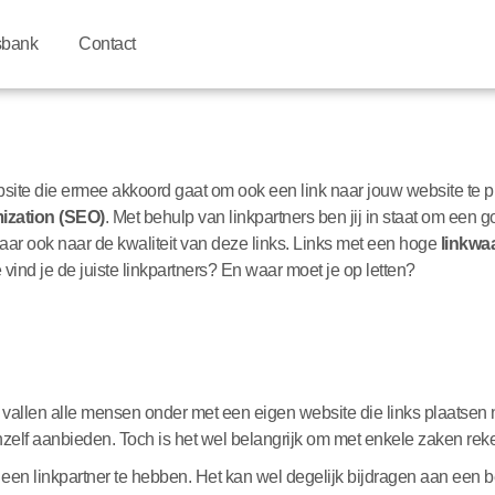
sbank
Contact
bsite die ermee akkoord gaat om ook een link naar jouw website te p
ization (SEO)
. Met behulp van linkpartners ben jij in staat om een g
ar ook naar de kwaliteit van deze links. Links met een hoge
linkwa
ind je de juiste linkpartners? En waar moet je op letten?
ier vallen alle mensen onder met een eigen website die links plaatsen
zichzelf aanbieden. Toch is het wel belangrijk om met enkele zaken re
een linkpartner te hebben. Het kan wel degelijk bijdragen aan een beter