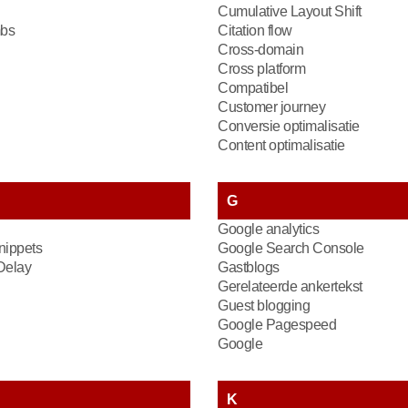
Cumulative Layout Shift
bs
Citation flow
Cross-domain
Cross platform
Compatibel
Customer journey
Conversie optimalisatie
Content optimalisatie
G
Google analytics
nippets
Google Search Console
 Delay
Gastblogs
Gerelateerde ankertekst
Guest blogging
Google Pagespeed
Google
K