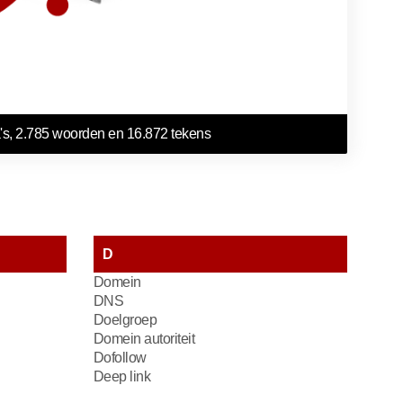
's, 2.785 woorden en 16.872 tekens
D
Domein
DNS
Doelgroep
Domein autoriteit
Dofollow
Deep link