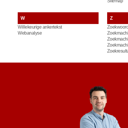
Sitemap
W
Z
Willekeurige ankertekst
Zoekwoor
Webanalyse
Zoekmachi
Zoekmachin
Zoekmach
Zoekresult