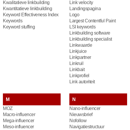
Kwalitatieve linkbuilding
Link velocity
Kwantitatieve linkbuilding
Landingspagina
Keyword Effectiveness Index
Logo
Keywords
Largest Contentful Paint
Keyword stuffing
LSI keywords
Linkbuilding software
Linkbuilding specialist
Linkwaarde
Linkjuice
Linkpartner
Linkruil
Linkbait
Linkprofiel
Link autoriteit
M
N
MOZ
Nano-influencer
Macro-influencer
Nieuwsbrief
Mega-influencer
Nofollow
Meso-influencer
Navigatiestructuur