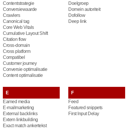
Contentstrategie
Doelgroep
Conversiewaarde
Domein autoriteit
Crawlers
Dofollow
Canonical tag
Deep link
Core Web Vitals
Cumulative Layout Shift
Citation flow
Cross-domain
Cross platform
Compatibel
Customer journey
Conversie optimalisatie
Content optimalisatie
E
F
Earned media
Feed
E-mailmarketing
Featured snippets
External backlinks
First Input Delay
Extern linkbuilding
Exact match ankertekst