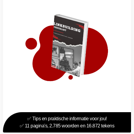
✅ Tips en praktische informatie voor jou!
✅ 11 pagina's, 2.785 woorden en 16.872 tekens