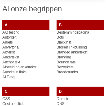
Al onze begrippen
A
B
A/B testing
Bestemmingspagina
Autoriteit
Bots
Ahrefs
Black hat
Advertorial
Broken linkbuilding
Alt tekst
Branded ankertekst
Ankertekst
Branding
Anchor text
Bounce rate
Afbeelding ankertekst
Bezoekers
Autoritaire links
Breadcrumbs
ALT-tag
C
D
CSS
Domein
Cost per click
DNS