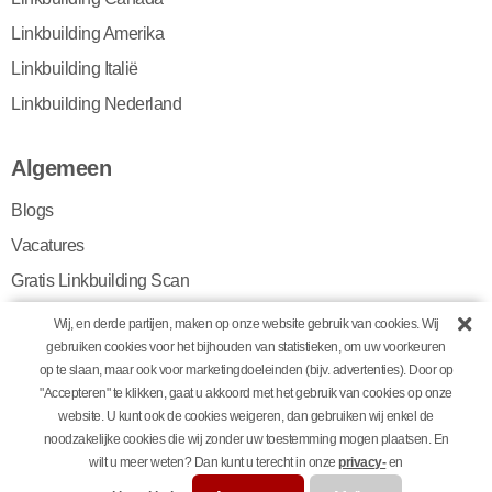
Linkbuilding Amerika
Linkbuilding Italië
Linkbuilding Nederland
Algemeen
Blogs
Vacatures
Gratis Linkbuilding Scan
Algemene voorwaarden
Wij, en derde partijen, maken op onze website gebruik van cookies. Wij
gebruiken cookies voor het bijhouden van statistieken, om uw voorkeuren
Privacy policy
op te slaan, maar ook voor marketingdoeleinden (bijv. advertenties). Door op
Cookiebeleid
"Accepteren" te klikken, gaat u akkoord met het gebruik van cookies op onze
website. U kunt ook de cookies weigeren, dan gebruiken wij enkel de
noodzakelijke cookies die wij zonder uw toestemming mogen plaatsen. En
wilt u meer weten? Dan kunt u terecht in onze
privacy-
en
© Copyright 2026 | Digital Newsgroup