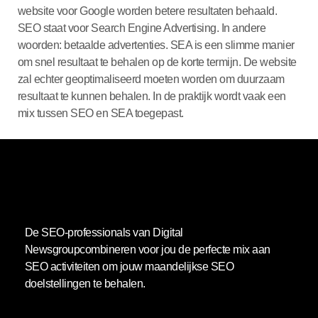
website voor Google worden betere resultaten behaald.
SEO staat voor Search Engine Advertising. In andere
woorden: betaalde advertenties. SEA is een slimme manier
om snel resultaat te behalen op de korte termijn. De website
zal echter geoptimaliseerd moeten worden om duurzaam
resultaat te kunnen behalen. In de praktijk wordt vaak een
mix tussen SEO en SEA toegepast.
De SEO-professionals van Digital
Newsgroup
combineren voor jou de perfecte mix aan
SEO activiteiten om jouw maandelijkse SEO
doelstellingen te behalen.