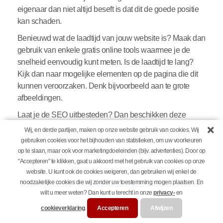
eigenaar dan niet altijd beseft is dat dit de goede positie
kan schaden.
Benieuwd wat de laadtijd van jouw website is? Maak dan
gebruik van enkele gratis online tools waarmee je de
snelheid eenvoudig kunt meten. Is de laadtijd te lang?
Kijk dan naar mogelijke elementen op de pagina die dit
kunnen veroorzaken. Denk bijvoorbeeld aan te grote
afbeeldingen.
Laat je de SEO uitbesteden? Dan beschikken deze
mensen vaak over specialisten op het gebied van
Wij, en derde partijen, maken op onze website gebruik van cookies. Wij
technische SEO. Op die manier kunnen alle facetten van
gebruiken cookies voor het bijhouden van statistieken, om uw voorkeuren
de website worden aangepakt. Niet alleen de content,
op te slaan, maar ook voor marketingdoeleinden (bijv. advertenties). Door op
"Accepteren" te klikken, gaat u akkoord met het gebruik van cookies op onze
maar ook de techniek hierachter.
website. U kunt ook de cookies weigeren, dan gebruiken wij enkel de
Dit kan jij doen bij het toepassen van SEO
noodzakelijke cookies die wij zonder uw toestemming mogen plaatsen. En
wilt u meer weten? Dan kunt u terecht in onze
privacy-
en
Hogerop komen binnen Google werkt enkel als je al
deze verschillende technieken samen gebruikt. Het heeft
cookieverklaring
.
Accepteren
Afwijzen
weinig zin om je slechts op één techniek te focussen. Dat